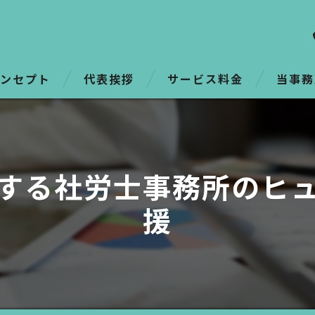
ンセプト
代表挨拶
サービス料金
当事務
つの強み
顧問
給与計算
する社労士事務所のヒ
コンサル
援
人事労務
働き方改