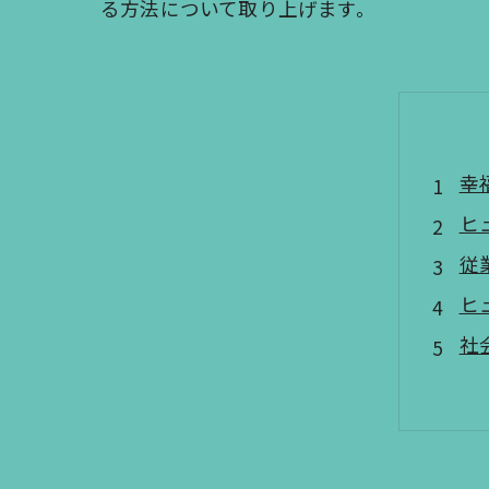
る方法について取り上げます。
幸
ヒ
従
ヒ
社