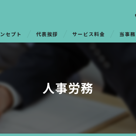
ンセプト
代表挨拶
サービス料金
当事務
つの強み
顧問
給与計算
人事労務
コンサル
人事労務
働き方改